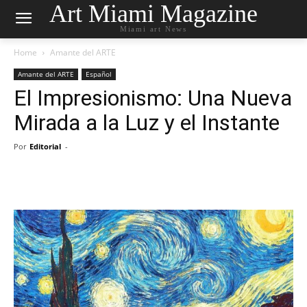
Art Miami Magazine
Miami art News
Home
Amante del ARTE
Amante del ARTE
Español
El Impresionismo: Una Nueva
Mirada a la Luz y el Instante
Por
Editorial
-