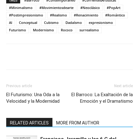
TAGS
#Barroco
#Contemporáneo
#CorrientesArtísticas
#Minimalismo
#Movimientosdearte
#Neoclásico
#PopArt
#Postimpresionismo
#Realismo
#Renacimiento
#Romántico
AI
Conceptual
Cubismo
Dadaísmo
expresionismo
Futurismo
Modernismo
Rococo
surrealismo
Previous article
Next article
El Futurismo: Una Oda a la
El Barroco: La Exaltación de la
Velocidad y la Modernidad
Emoción y el Dramatismo
RELATED ARTICLES
MORE FROM AUTHOR
Francisco Jaramillo y las 6 C del