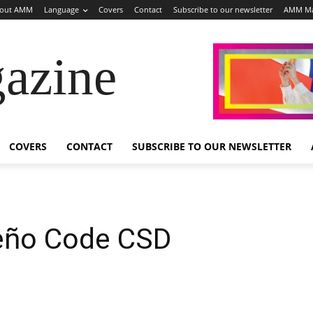
out AMM
Language
Covers
Contact
Subscribe to our newsletter
AMM Ma
azine
COVERS
CONTACT
SUBSCRIBE TO OUR NEWSLETTER
ileño Code CSD