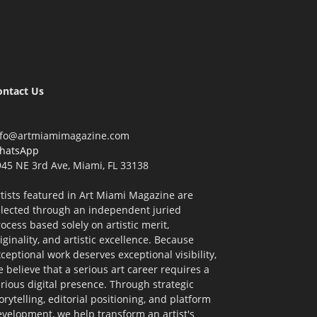
ontact Us
nfo@artmiamimagazine.com
hatsApp
45 NE 3rd Ave, Miami, FL 33138
tists featured in Art Miami Magazine are
elected through an independent juried
ocess based solely on artistic merit,
iginality, and artistic excellence. Because
ceptional work deserves exceptional visibility,
 believe that a serious art career requires a
rious digital presence. Through strategic
orytelling, editorial positioning, and platform
velopment, we help transform an artist's