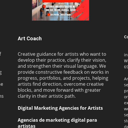
C
Art Coach
f
Creative guidance for artists who want to
i
develop their practice, clarify their vision,
W
and strengthen their visual language. We
69
g
provide constructive feedback on works in
progress, portfolios, and projects, helping
Ar
ne
artists find direction, overcome creative
s
blocks, and move forward with greater
pr
ms
clarity in their artistic path.
or
ex
Digital Marketing Agencies for Artists
we
se
Agencias de marketing digital para
st
artistas
de