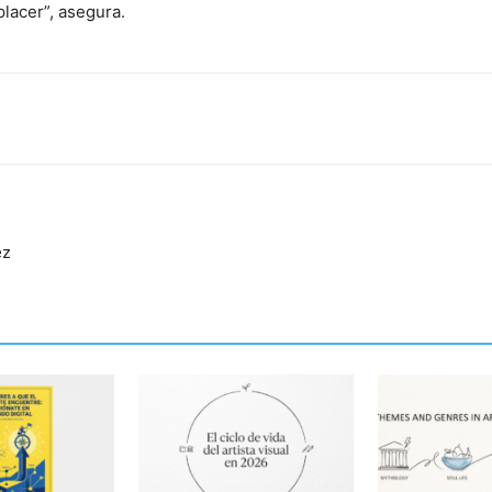
placer”, asegura.
ez