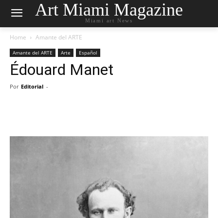
Art Miami Magazine
Miami art News
Home
Amante del ARTE
Amante del ARTE
Arte
Español
Édouard Manet
Por
Editorial
-