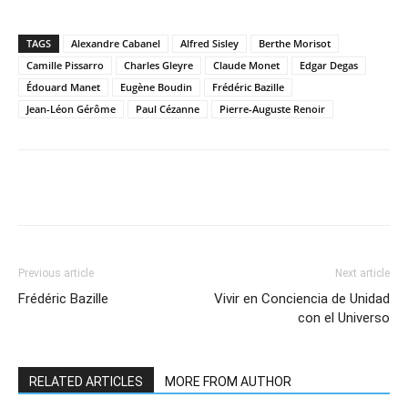
TAGS
Alexandre Cabanel
Alfred Sisley
Berthe Morisot
Camille Pissarro
Charles Gleyre
Claude Monet
Edgar Degas
Édouard Manet
Eugène Boudin
Frédéric Bazille
Jean-Léon Gérôme
Paul Cézanne
Pierre-Auguste Renoir
Previous article
Next article
Frédéric Bazille
Vivir en Conciencia de Unidad
con el Universo
RELATED ARTICLES
MORE FROM AUTHOR