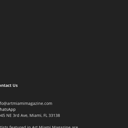
ontact Us
nfo@artmiamimagazine.com
hatsApp
45 NE 3rd Ave, Miami, FL 33138
tists featured in Art Miami Magazine are