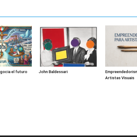
gocia el futuro
John Baldessari
Empreendedoris
Artistas Visuais