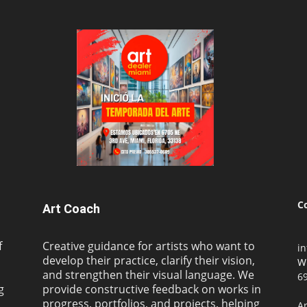
C
Art Coach
f
Creative guidance for artists who want to
i
develop their practice, clarify their vision,
W
and strengthen their visual language. We
69
g
provide constructive feedback on works in
progress, portfolios, and projects, helping
Ar