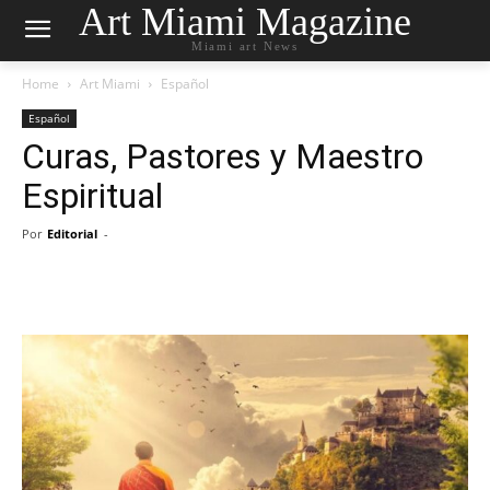
Art Miami Magazine
Miami art News
Home
Art Miami
Español
Español
Curas, Pastores y Maestro
Espiritual
Por
Editorial
-