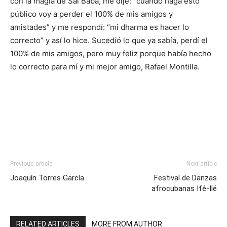
con la magia de Sai Baba, me dije: “cuando haga esto
público voy a perder el 100% de mis amigos y
amistades” y me respondí: “mi dharma es hacer lo
correcto” y así lo hice. Sucedió lo que ya sabía, perdí el
100% de mis amigos, pero muy feliz porque había hecho
lo correcto para mí y mi mejor amigo, Rafael Montilla.
Previous article
Next article
Joaquín Torres García
Festival de Danzas
afrocubanas Ifé-Ilé
RELATED ARTICLES
MORE FROM AUTHOR