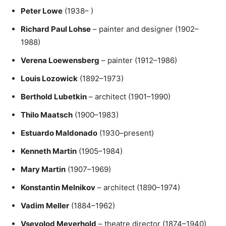
Peter Lowe
(1938– )
Richard Paul Lohse
– painter and designer (1902–
1988)
Verena Loewensberg
– painter (1912–1986)
Louis Lozowick
(1892–1973)
Berthold Lubetkin
– architect (1901–1990)
Thilo Maatsch
(1900–1983)
Estuardo Maldonado
(1930–present)
Kenneth Martin
(1905–1984)
Mary Martin
(1907–1969)
Konstantin Melnikov
– architect (1890–1974)
Vadim Meller
(1884–1962)
Vsevolod Meyerhold
– theatre director (1874–1940)