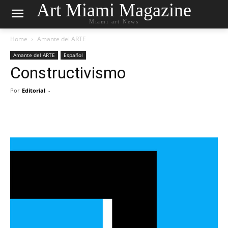
Art Miami Magazine
Miami art News
Home
Amante del ARTE
Amante del ARTE
Español
Constructivismo
Por
Editorial
-