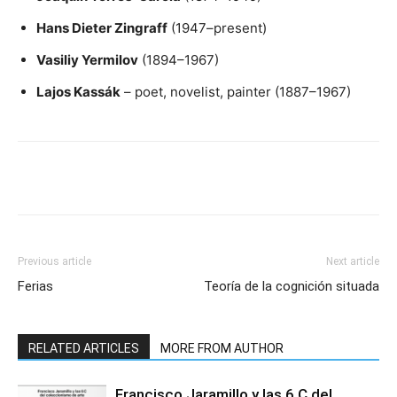
Hans Dieter Zingraff
(1947–present)
Vasiliy Yermilov
(1894–1967)
Lajos Kassák
– poet, novelist, painter (1887–1967)
Previous article
Next article
Ferias
Teoría de la cognición situada
RELATED ARTICLES
MORE FROM AUTHOR
Francisco Jaramillo y las 6 C del