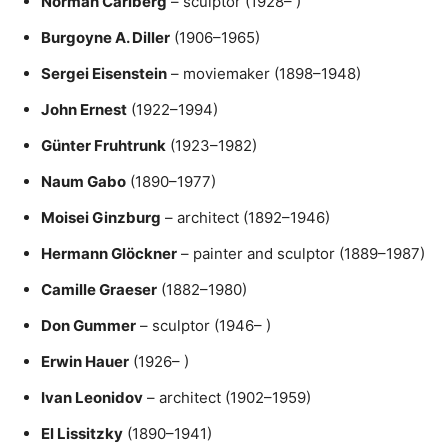
Norman Carlberg
– sculptor (1928– )
Burgoyne A. Diller
(1906–1965)
Sergei Eisenstein
– moviemaker (1898–1948)
John Ernest
(1922–1994)
Günter Fruhtrunk
(1923–1982)
Naum Gabo
(1890–1977)
Moisei Ginzburg
– architect (1892–1946)
Hermann Glöckner
– painter and sculptor (1889–1987)
Camille Graeser
(1882–1980)
Don Gummer
– sculptor (1946– )
Erwin Hauer
(1926– )
Ivan Leonidov
– architect (1902–1959)
El Lissitzky
(1890–1941)