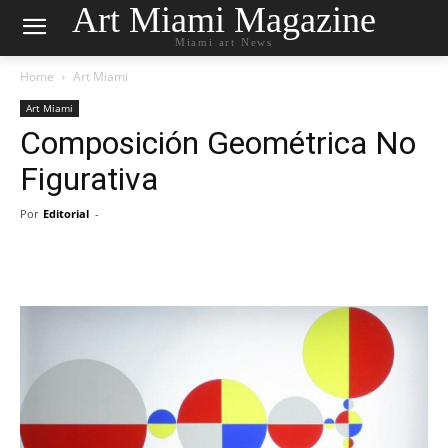
Art Miami Magazine
Miami art News
Home
Art Miami
Art Miami
Composición Geométrica No
Figurativa
Por
Editorial
-