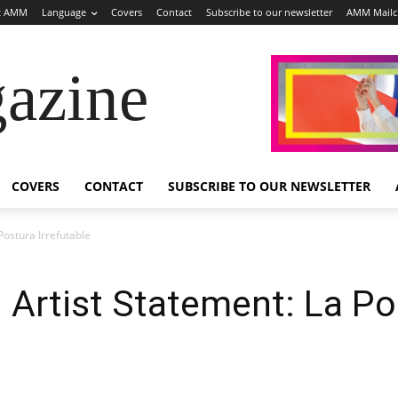
t AMM
Language
Covers
Contact
Subscribe to our newsletter
AMM Mail
azine
COVERS
CONTACT
SUBSCRIBE TO OUR NEWSLETTER
Postura Irrefutable
 Artist Statement: La Pos