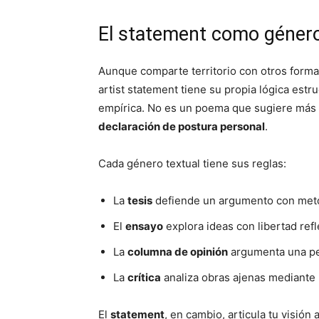
El statement como género
Aunque comparte territorio con otros formato
artist statement tiene su propia lógica est
empírica. No es un poema que sugiere más d
declaración de postura personal
.
Cada género textual tiene sus reglas:
La
tesis
defiende un argumento con meto
El
ensayo
explora ideas con libertad refl
La
columna de opinión
argumenta una pe
La
crítica
analiza obras ajenas mediante
El
statement
, en cambio, articula tu visión