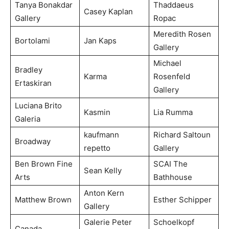
Tanya Bonakdar
Thaddaeus
Casey Kaplan
Gallery
Ropac
Meredith Rosen
Bortolami
Jan Kaps
Gallery
Michael
Bradley
Karma
Rosenfeld
Ertaskiran
Gallery
Luciana Brito
Kasmin
Lia Rumma
Galeria
kaufmann
Richard Saltoun
Broadway
repetto
Gallery
Ben Brown Fine
SCAI The
Sean Kelly
Arts
Bathhouse
Anton Kern
Matthew Brown
Esther Schipper
Gallery
Galerie Peter
Schoelkopf
Canada