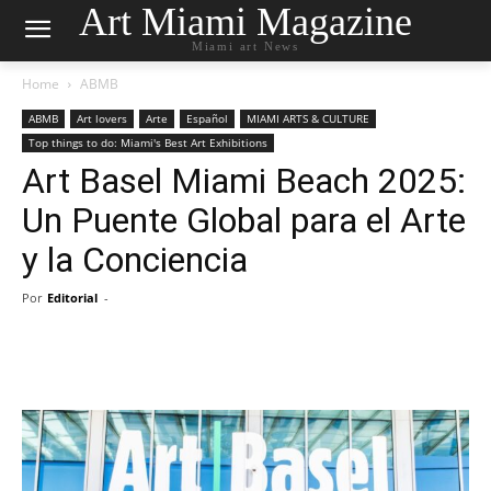
Art Miami Magazine
Miami art News
Home
ABMB
ABMB
Art lovers
Arte
Español
MIAMI ARTS & CULTURE
Top things to do: Miami's Best Art Exhibitions
Art Basel Miami Beach 2025:
Un Puente Global para el Arte
y la Conciencia
Por
Editorial
-