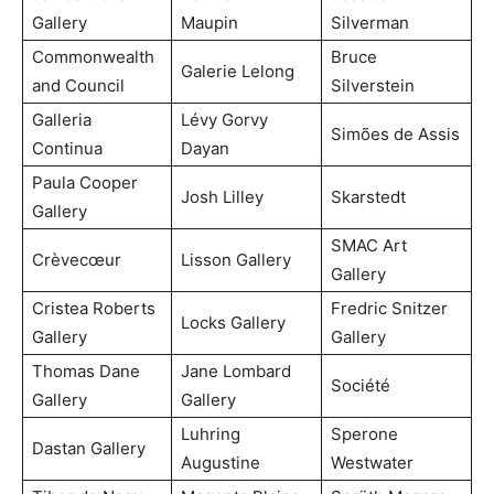
Gallery
Maupin
Silverman
Commonwealth
Bruce
Galerie Lelong
and Council
Silverstein
Galleria
Lévy Gorvy
Simões de Assis
Continua
Dayan
Paula Cooper
Josh Lilley
Skarstedt
Gallery
SMAC Art
Crèvecœur
Lisson Gallery
Gallery
Cristea Roberts
Fredric Snitzer
Locks Gallery
Gallery
Gallery
Thomas Dane
Jane Lombard
Société
Gallery
Gallery
Luhring
Sperone
Dastan Gallery
Augustine
Westwater