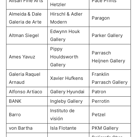
Alisan Fine Arts
Pace Prints
Hetzler
Almeida & Dale
Hirschl & Adler
Paragon
Galeria de Arte
Modern
Edwynn Houk
Altman Siegel
Parker Gallery
Gallery
Pippy
Parrasch
Ames Yavuz
Houldsworth
Heijnen Gallery
Gallery
Galeria Raquel
Franklin
Xavier Hufkens
Arnaud
Parrasch Gallery
Alfonso Artiaco
Gallery Hyundai
Patron
BANK
Ingleby Gallery
Perrotin
Instituto de
Barro
Petzel
visión
von Bartha
Isla Flotante
PKM Gallery