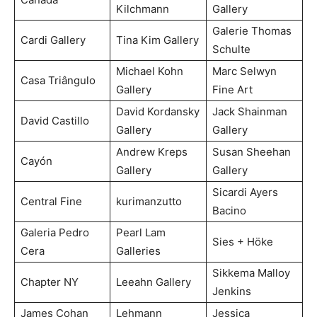
Kilchmann
Gallery
Galerie Thomas
Cardi Gallery
Tina Kim Gallery
Schulte
Michael Kohn
Marc Selwyn
Casa Triângulo
Gallery
Fine Art
David Kordansky
Jack Shainman
David Castillo
Gallery
Gallery
Andrew Kreps
Susan Sheehan
Cayón
Gallery
Gallery
Sicardi Ayers
Central Fine
kurimanzutto
Bacino
Galeria Pedro
Pearl Lam
Sies + Höke
Cera
Galleries
Sikkema Malloy
Chapter NY
Leeahn Gallery
Jenkins
James Cohan
Lehmann
Jessica