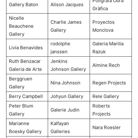
Polígrafa Obra
Gallery Baton
Alison Jacques
Gràfica
Nicelle
Charlie James
Proyectos
Beauchene
Gallery
Monclova
Gallery
rodolphe
Galeria Marilia
Livia Benavides
janssen
Razuk
Ruth Benzacar
Jenkins
Almine Rech
Galeria de Arte
Johnson Gallery
Berggruen
Nina Johnson
Regen Projects
Gallery
Berry Campbell
Johyun Gallery
Rele Gallery
Peter Blum
Roberts
Galerie Judin
Gallery
Projects
Marianne
Kalfayan
Nara Roesler
Boesky Gallery
Galleries