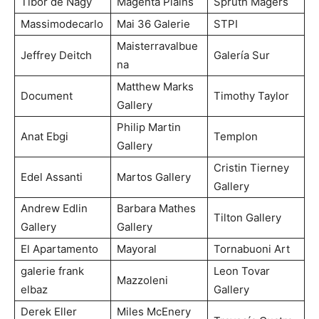
Tibor de Nagy
Magenta Plains
Sprüth Magers
Massimodecarlo
Mai 36 Galerie
STPI
Maisterravalbue
Jeffrey Deitch
Galería Sur
na
Matthew Marks
Document
Timothy Taylor
Gallery
Philip Martin
Anat Ebgi
Templon
Gallery
Cristin Tierney
Edel Assanti
Martos Gallery
Gallery
Andrew Edlin
Barbara Mathes
Tilton Gallery
Gallery
Gallery
El Apartamento
Mayoral
Tornabuoni Art
galerie frank
Leon Tovar
Mazzoleni
elbaz
Gallery
Derek Eller
Miles McEnery