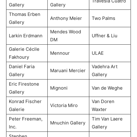
Travesía Cuatro
Gallery
Gallery
Thomas Erben
Anthony Meier
Two Palms
Gallery
Mendes Wood
Larkin Erdmann
Uffner & Liu
DM
Galerie Cécile
Mennour
ULAE
Fakhoury
Daniel Faria
Vadehra Art
Maruani Mercier
Gallery
Gallery
Eric Firestone
Mignoni
Van de Weghe
Gallery
Konrad Fischer
Van Doren
Victoria Miro
Galerie
Waxter
Peter Freeman,
Tim Van Laere
Mnuchin Gallery
Inc.
Gallery
Stephen