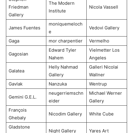
The Modern
Friedman
Nicola Vassell
Institute
Gallery
moniquemeloch
James Fuentes
Vedovi Gallery
e
Gaga
mor charpentier
Vermelho
Edward Tyler
Vielmetter Los
Gagosian
Nahem
Angeles
Helly Nahmad
Galleri Nicolai
Galatea
Gallery
Wallner
Gavlak
Nanzuka
Wentrup
neugerriemschn
Michael Werner
Gemini G.E.L.
eider
Gallery
François
Nicodim Gallery
White Cube
Ghebaly
Gladstone
Night Gallery
Yares Art