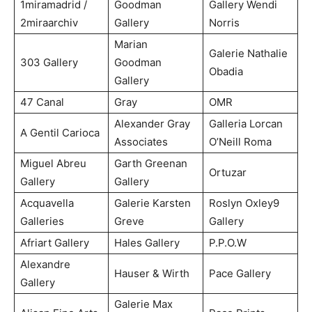
1miramadrid /
Goodman
Gallery Wendi
2miraarchiv
Gallery
Norris
Marian
Galerie Nathalie
303 Gallery
Goodman
Obadia
Gallery
47 Canal
Gray
OMR
Alexander Gray
Galleria Lorcan
A Gentil Carioca
Associates
O’Neill Roma
Miguel Abreu
Garth Greenan
Ortuzar
Gallery
Gallery
Acquavella
Galerie Karsten
Roslyn Oxley9
Galleries
Greve
Gallery
Afriart Gallery
Hales Gallery
P.P.O.W
Alexandre
Hauser & Wirth
Pace Gallery
Gallery
Galerie Max