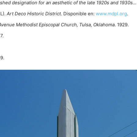
ished designation for an aesthetic of the late 1920s and 1930s…
L).
Art Deco Historic District
. Disponible en:
www.mdpl.org
.
Avenue Methodist Episcopal Church, Tulsa, Oklahoma
. 1929.
7.
39.