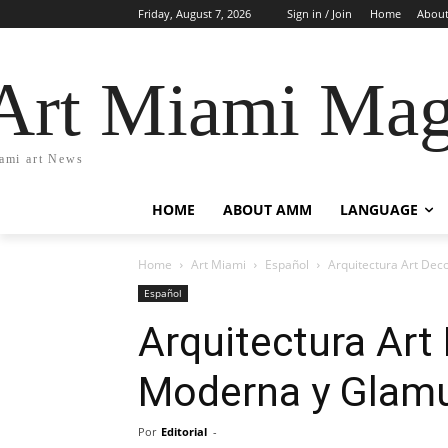
Friday, August 7, 2026
Sign in / Join
Home
Abou
Art Miami Mag
ami art News
HOME
ABOUT AMM
LANGUAGE
Home
Art Miami
Español
Arquitectura Art Dec
Español
Arquitectura Art 
Moderna y Glam
Por
Editorial
-