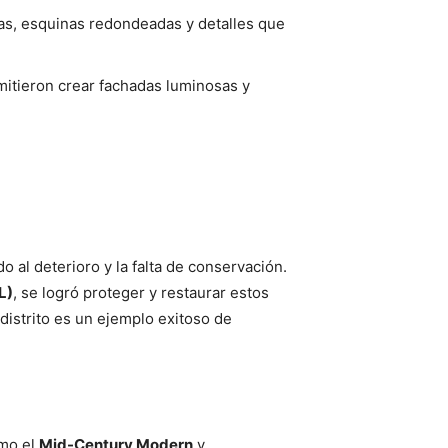
vas, esquinas redondeadas y detalles que
rmitieron crear fachadas luminosas y
 al deterioro y la falta de conservación.
L)
, se logró proteger y restaurar estos
 distrito es un ejemplo exitoso de
omo el
Mid-Century Modern
y