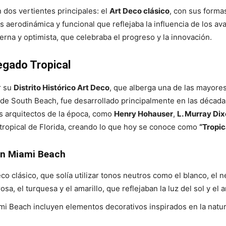
 dos vertientes principales: el
Art Deco clásico
, con sus form
s aerodinámica y funcional que reflejaba la influencia de los av
rna y optimista, que celebraba el progreso y la innovación.
egado Tropical
r su
Distrito Histórico Art Deco
, que alberga una de las mayores
n de South Beach, fue desarrollado principalmente en las década
Los arquitectos de la época, como
Henry Hohauser
,
L. Murray Di
ra tropical de Florida, creando lo que hoy se conoce como
“Tropic
 en Miami Beach
eco clásico, que solía utilizar tonos neutros como el blanco, el 
sa, el turquesa y el amarillo, que reflejaban la luz del sol y el
ami Beach incluyen elementos decorativos inspirados en la natur