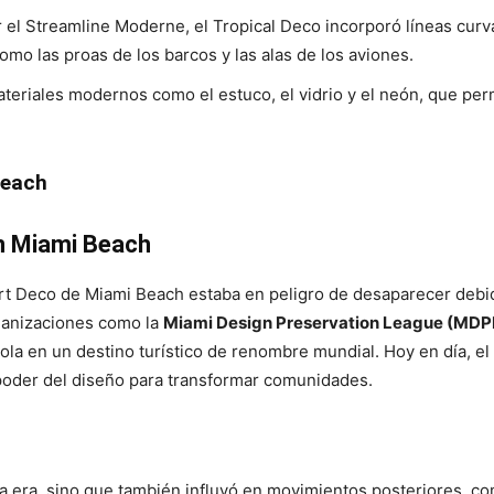
or el Streamline Moderne, el Tropical Deco incorporó líneas cur
omo las proas de los barcos y las alas de los aviones.
materiales modernos como el estuco, el vidrio y el neón, que pe
Beach
en Miami Beach
 Art Deco de Miami Beach estaba en peligro de desaparecer debido
rganizaciones como la
Miami Design Preservation League (MDP
ndola en un destino turístico de renombre mundial. Hoy en día, el
 poder del diseño para transformar comunidades.
una era, sino que también influyó en movimientos posteriores, c