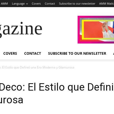
t AMM
Language
Covers
Contact
Subscribe to our newsletter
AMM Mail
azine
COVERS
CONTACT
SUBSCRIBE TO OUR NEWSLETTER
o: El Estilo que Definió una Era Moderna y Glamurosa
Deco: El Estilo que Defin
urosa