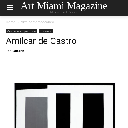
Art Miami Magazine
Miami art News
Home
Arte contemporaneo
Arte contemporaneo
Español
Amilcar de Castro
Por
Editorial
-